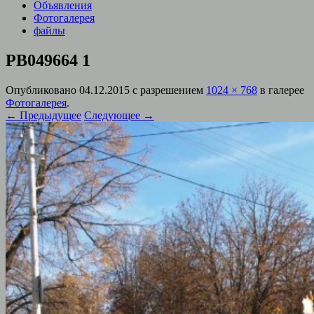
Объявления
Фотогалерея
файлы
PB049664 1
Опубликовано
04.12.2015
с разрешением
1024 × 768
в галерее
Фотогалерея
.
← Предыдущее
Следующее →