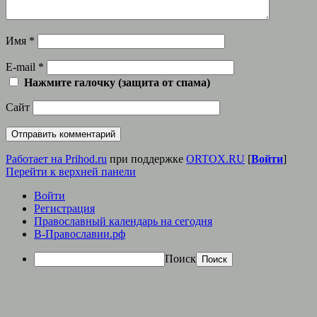
Имя
*
E-mail
*
Нажмите галочку (защита от спама)
Сайт
Работает на Prihod.ru
при поддержке
ORTOX.RU
[
Войти
]
Перейти к верхней панели
Войти
Регистрация
Православный календарь на сегодня
В-Православии.рф
Поиск