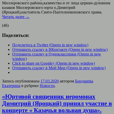
Миллеровского района,казачества и от лица церкви-духовник
казаков Миллеровского юрта о.Димитрий
(Яроцкий),настоятель Свято-Пантелеимоновского храма.
Читать далее
→
(46)
Поделиться:
Поделитесь в Twitter (Opens in new window)
Отправить ссылку в ВКонтакте (Opens in new window)
Отправить ссылку в Одноклассники (Opens in new
window)
Click to share on Google+ (Opens in new window)
Отправить ссылку в Мой Мир (Opens in new window)
Запись опубликована
17.03.2020
автором
Бондарева
Екатерина
в рубрике
Новости
.
«Юртовой священник иеромонах
Димитрий (Яроцкий) принял участие в
концерте « Казачья вольная душа».