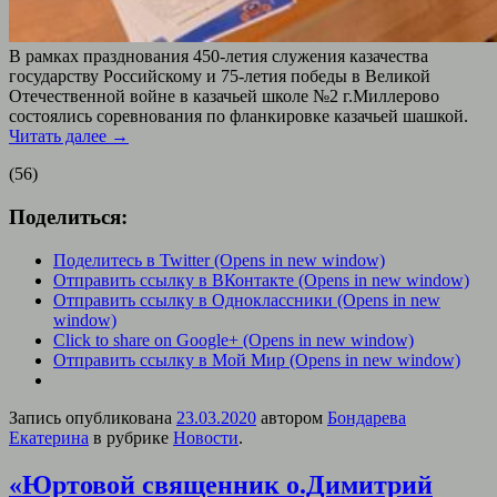
В рамках празднования 450-летия служения казачества
государству Российскому и 75-летия победы в Великой
Отечественной войне в казачьей школе №2 г.Миллерово
состоялись соревнования по фланкировке казачьей шашкой.
Читать далее
→
(56)
Поделиться:
Поделитесь в Twitter (Opens in new window)
Отправить ссылку в ВКонтакте (Opens in new window)
Отправить ссылку в Одноклассники (Opens in new
window)
Click to share on Google+ (Opens in new window)
Отправить ссылку в Мой Мир (Opens in new window)
Запись опубликована
23.03.2020
автором
Бондарева
Екатерина
в рубрике
Новости
.
«Юртовой священник о.Димитрий