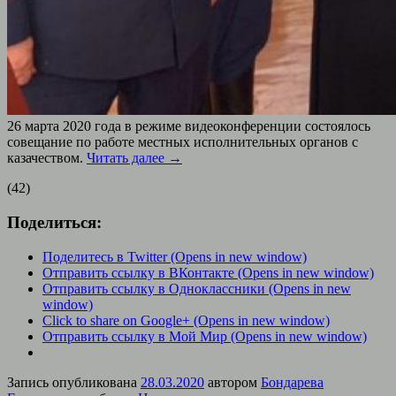
26 марта 2020 года в режиме видеоконференции состоялось
совещание по работе местных исполнительных органов с
казачеством.
Читать далее
→
(42)
Поделиться:
Поделитесь в Twitter (Opens in new window)
Отправить ссылку в ВКонтакте (Opens in new window)
Отправить ссылку в Одноклассники (Opens in new
window)
Click to share on Google+ (Opens in new window)
Отправить ссылку в Мой Мир (Opens in new window)
Запись опубликована
28.03.2020
автором
Бондарева