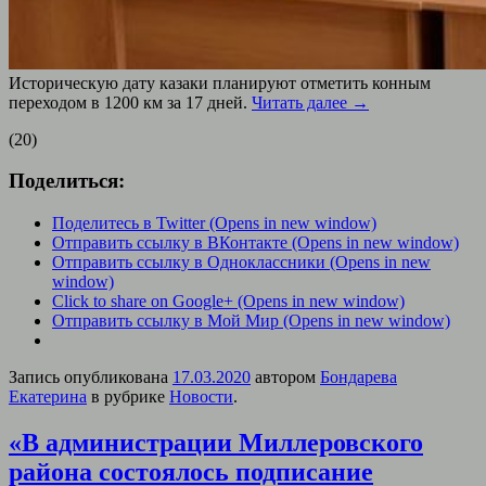
Историческую дату казаки планируют отметить конным
переходом в 1200 км за 17 дней.
Читать далее
→
(20)
Поделиться:
Поделитесь в Twitter (Opens in new window)
Отправить ссылку в ВКонтакте (Opens in new window)
Отправить ссылку в Одноклассники (Opens in new
window)
Click to share on Google+ (Opens in new window)
Отправить ссылку в Мой Мир (Opens in new window)
Запись опубликована
17.03.2020
автором
Бондарева
Екатерина
в рубрике
Новости
.
«В администрации Миллеровского
района состоялось подписание