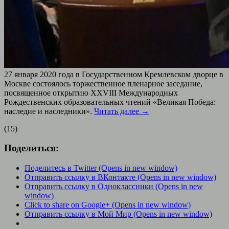
27 января 2020 года в Государственном Кремлевском дворце в
Москве состоялось торжественное пленарное заседание,
посвященное открытию XXVIII Международных
Рождественских образовательных чтений «Великая Победа:
наследие и наследники».
Читать далее
→
(15)
Поделиться:
Поделитесь в Twitter (Opens in new window)
Отправить ссылку в ВКонтакте (Opens in new window)
Отправить ссылку в Одноклассники (Opens in new
window)
Click to share on Google+ (Opens in new window)
Отправить ссылку в Мой Мир (Opens in new window)