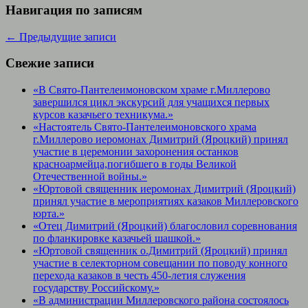
Навигация по записям
←
Предыдущие записи
Свежие записи
«В Свято-Пантелеимоновском храме г.Миллерово
завершился цикл экскурсий для учащихся первых
курсов казачьего техникума.»
«Настоятель Свято-Пантелеимоновского храма
г.Миллерово иеромонах Димитрий (Яроцкий) принял
участие в церемонии захоронения останков
красноармейца,погибшего в годы Великой
Отечественной войны.»
«Юртовой священник иеромонах Димитрий (Яроцкий)
принял участие в мероприятиях казаков Миллеровского
юрта.»
«Отец Димитрий (Яроцкий) благословил соревнования
по фланкировке казачьей шашкой.»
«Юртовой священник о.Димитрий (Яроцкий) принял
участие в селекторном совещании по поводу конного
перехода казаков в честь 450-летия служения
государству Российскому.»
«В администрации Миллеровского района состоялось