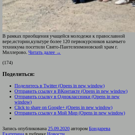
В рамках приобщения учащейся молодежи к православной
вере,истории,культуре более 120 первокурсников казачьего
техникума посетили Свято-Пантелеимоновский храм г.
Миллерово.
Читать далее
→
(174)
Поделиться:
Поделитесь в Twitter (Opens in new window)
Отправить ссылку в ВКонтакте (Opens in new window)
Отправить ссылку в Одноклассники (Opens in new
window)
Click to share on Google+ (Opens in new window)
Отправить ссылку в Мой Мир (Opens in new window)
Запись опубликована
25.09.2020
автором
Бондарева
Екатерина
в рубрике
Новости
.