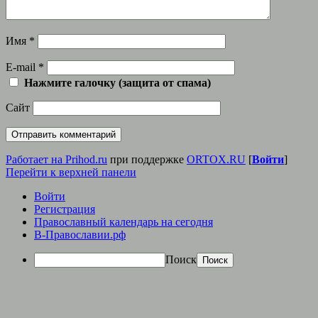
Имя
*
E-mail
*
Нажмите галочку (защита от спама)
Сайт
Работает на Prihod.ru
при поддержке
ORTOX.RU
[
Войти
]
Перейти к верхней панели
Войти
Регистрация
Православный календарь на сегодня
В-Православии.рф
Поиск