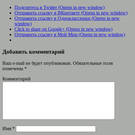
Поделитесь в Twitter (Opens in new window)
Отправить ссылку в ВКонтакте (Opens in new window)
Отправить ссылку в Одноклассники (Opens in new
window)
Click to share on Google+ (Opens in new window)
Отправить ссылку в Мой Мир (Opens in new window)
Добавить комментарий
Ваш e-mail не будет опубликован.
Обязательные поля
помечены
*
Комментарий
Имя
*