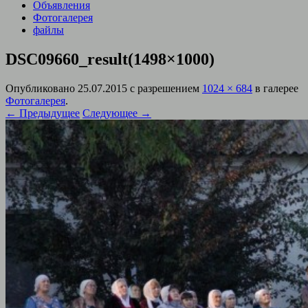
Объявления
Фотогалерея
файлы
DSC09660_result(1498×1000)
Опубликовано
25.07.2015
с разрешением
1024 × 684
в галерее
Фотогалерея
.
← Предыдущее
Следующее →