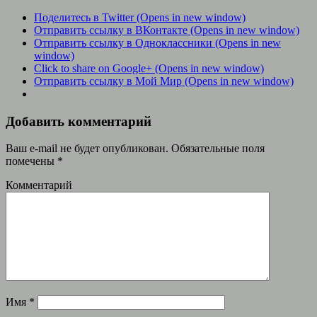
Поделитесь в Twitter (Opens in new window)
Отправить ссылку в ВКонтакте (Opens in new window)
Отправить ссылку в Одноклассники (Opens in new
window)
Click to share on Google+ (Opens in new window)
Отправить ссылку в Мой Мир (Opens in new window)
Добавить комментарий
Ваш e-mail не будет опубликован.
Обязательные поля
помечены
*
Комментарий
Имя
*