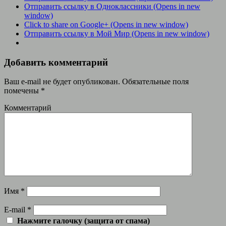
Отправить ссылку в Одноклассники (Opens in new
window)
Click to share on Google+ (Opens in new window)
Отправить ссылку в Мой Мир (Opens in new window)
Добавить комментарий
Ваш e-mail не будет опубликован.
Обязательные поля
помечены
*
Комментарий
Имя
*
E-mail
*
Нажмите галочку (защита от спама)