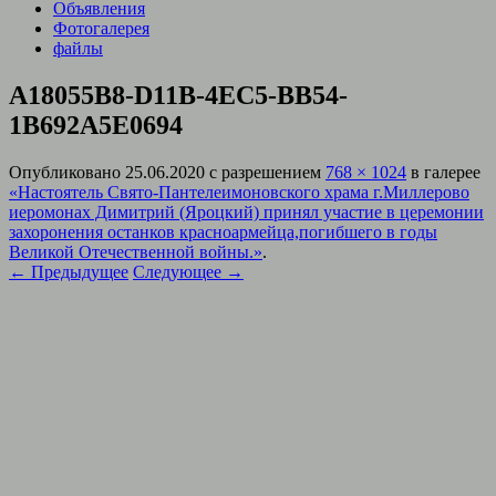
Объявления
Фотогалерея
файлы
A18055B8-D11B-4EC5-BB54-
1B692A5E0694
Опубликовано
25.06.2020
с разрешением
768 × 1024
в галерее
«Настоятель Свято-Пантелеимоновского храма г.Миллерово
иеромонах Димитрий (Яроцкий) принял участие в церемонии
захоронения останков красноармейца,погибшего в годы
Великой Отечественной войны.»
.
← Предыдущее
Следующее →